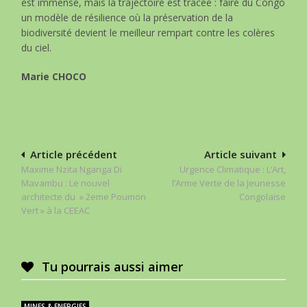
est immense, mais la trajectoire est tracée : faire du Congo
un modèle de résilience où la préservation de la
biodiversité devient le meilleur rempart contre les colères
du ciel.
Marie CHOCO
Navigation
Article précédent
Article suivant
Maxime Nzita Nganga Di
Urgence Climatique : L’Art,
de
Mavambu : Le nouvel
l’Arme Verte de la Jeunesse
l’article
architecte du » 2eme Poumon
Congolaise
Vert » à la CEEAC
Tu pourrais aussi aimer
MINES & ENERGIES