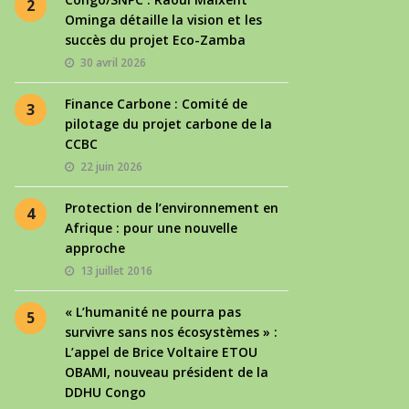
2
Ominga détaille la vision et les
succès du projet Eco-Zamba
30 avril 2026
Finance Carbone : Comité de
3
pilotage du projet carbone de la
CCBC
22 juin 2026
Protection de l’environnement en
4
Afrique : pour une nouvelle
approche
13 juillet 2016
« L’humanité ne pourra pas
5
survivre sans nos écosystèmes » :
L’appel de Brice Voltaire ETOU
OBAMI, nouveau président de la
DDHU Congo