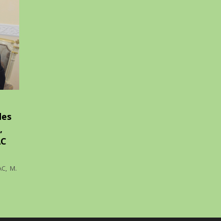
des
,
AC
AC, M.