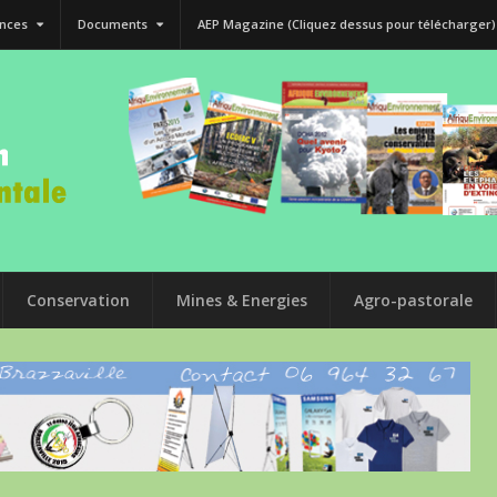
nces
Documents
AEP Magazine (Cliquez dessus pour télécharger)
Conservation
Mines & Energies
Agro-pastorale