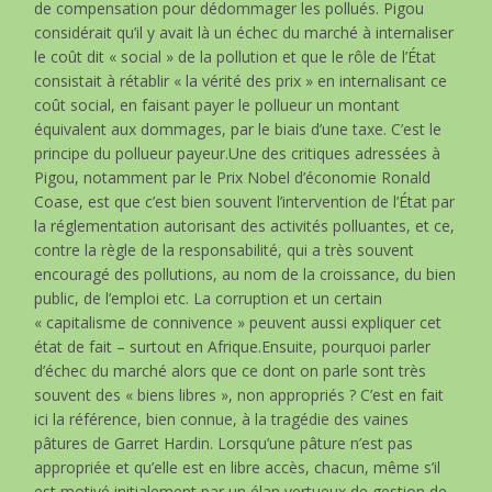
de compensation pour dédommager les pollués. Pigou
considérait qu’il y avait là un échec du marché à internaliser
le coût dit « social » de la pollution et que le rôle de l’État
consistait à rétablir « la vérité des prix » en internalisant ce
coût social, en faisant payer le pollueur un montant
équivalent aux dommages, par le biais d’une taxe. C’est le
principe du pollueur payeur.Une des critiques adressées à
Pigou, notamment par le Prix Nobel d’économie Ronald
Coase, est que c’est bien souvent l’intervention de l’État par
la réglementation autorisant des activités polluantes, et ce,
contre la règle de la responsabilité, qui a très souvent
encouragé des pollutions, au nom de la croissance, du bien
public, de l’emploi etc. La corruption et un certain
« capitalisme de connivence » peuvent aussi expliquer cet
état de fait – surtout en Afrique.Ensuite, pourquoi parler
d’échec du marché alors que ce dont on parle sont très
souvent des « biens libres », non appropriés ? C’est en fait
ici la référence, bien connue, à la tragédie des vaines
pâtures de Garret Hardin. Lorsqu’une pâture n’est pas
appropriée et qu’elle est en libre accès, chacun, même s’il
est motivé initialement par un élan vertueux de gestion de