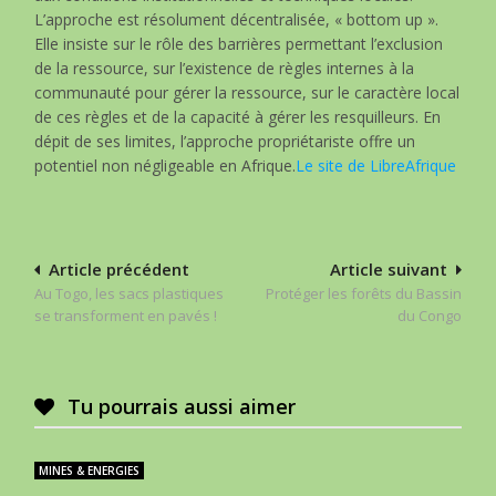
L’approche est résolument décentralisée, « bottom up ».
Elle insiste sur le rôle des barrières permettant l’exclusion
de la ressource, sur l’existence de règles internes à la
communauté pour gérer la ressource, sur le caractère local
de ces règles et de la capacité à gérer les resquilleurs. En
dépit de ses limites, l’approche propriétariste offre un
potentiel non négligeable en Afrique.
Le site de LibreAfrique
Navigation
Article précédent
Article suivant
Au Togo, les sacs plastiques
Protéger les forêts du Bassin
de
se transforment en pavés !
du Congo
l’article
Tu pourrais aussi aimer
MINES & ENERGIES