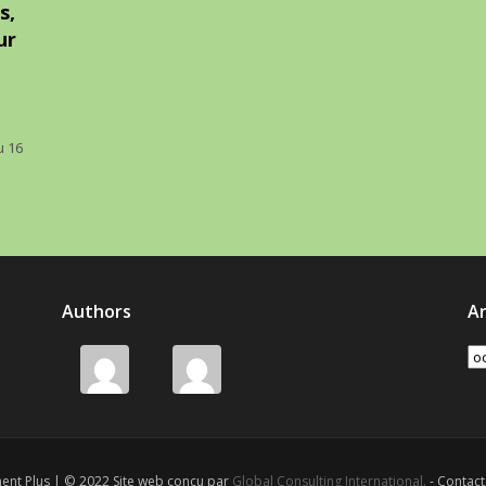
s,
ur
u 16
Authors
Ar
Ar
ent Plus | © 2022 Site web conçu par
Global Consulting International.
- Contact