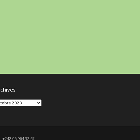
chives
chives
 : +242 06 964 32 67