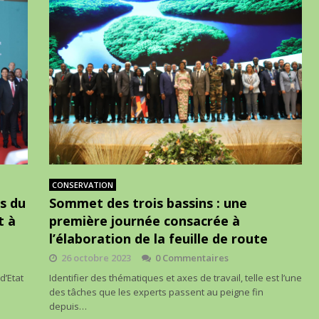
CONSERVATION
s du
Sommet des trois bassins : une
t à
première journée consacrée à
l’élaboration de la feuille de route
26 octobre 2023
0 Commentaires
d’Etat
Identifier des thématiques et axes de travail, telle est l’une
des tâches que les experts passent au peigne fin
depuis…