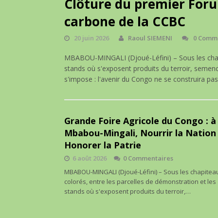
Clôture du premier For
carbone de la CCBC
20 juin 2026
Raoul SIEMENI
0 Comm
MBABOU-MINGALI (Djoué-Léfini) – Sous les chapi
stands où s'exposent produits du terroir, seme
s'impose : l'avenir du Congo ne se construira p
Grande Foire Agricole du Congo : à
Mbabou-Mingali, Nourrir la Nation
Honorer la Patrie
6 août 2026
0 Commentaires
MBABOU-MINGALI (Djoué-Léfini) – Sous les chapitea
colorés, entre les parcelles de démonstration et les
stands où s'exposent produits du terroir,…