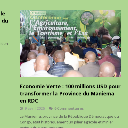
 le
 du
ition
…
Economie Verte : 100 millions USD pour
transformer la Province du Maniema
en RDC
9 avril 2026
6 Commentaires
Le Maniema, province de la République Démocratique du
Congo, était historiquement un pilier agricole et minier
majeur du pays, agissant…