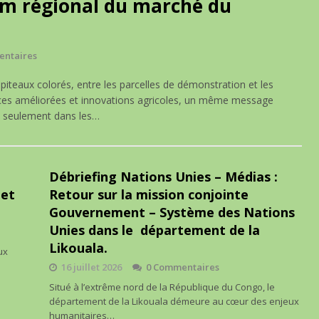
um régional du marché du
entaires
teaux colorés, entre les parcelles de démonstration et les
nces améliorées et innovations agricoles, un même message
as seulement dans les…
Débriefing Nations Unies – Médias :
 et
Retour sur la mission conjointe
Gouvernement – Système des Nations
Unies dans le département de la
Likouala.
ux
16 juillet 2026
0 Commentaires
Situé à l’extrême nord de la République du Congo, le
département de la Likouala démeure au cœur des enjeux
humanitaires…