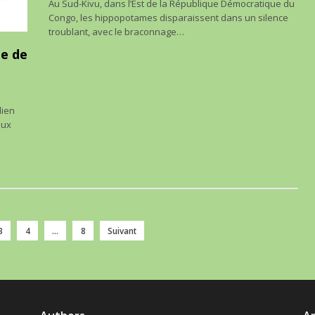
Au Sud-Kivu, dans l’Est de la République Démocratique du
Congo, les hippopotames disparaissent dans un silence
troublant, avec le braconnage…
e de
lien
aux
3
4
…
8
Suivant