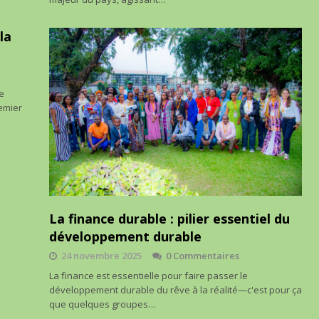
la
ne
remier
La finance durable : pilier essentiel du
développement durable
24 novembre 2025
0 Commentaires
La finance est essentielle pour faire passer le
développement durable du rêve à la réalité—c'est pour ça
que quelques groupes…