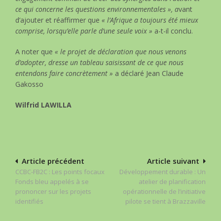
ce qui concerne les questions environnementales », a
vant
d’ajouter et réaffirmer que
« l’Afrique a toujours été mieux
comprise, lorsqu’elle parle d’une seule voix »
a-t-il conclu.
A noter que
« le projet de déclaration que nous venons
d’adopter, dresse un tableau saisissant de ce que nous
entendons faire concrètement »
a déclaré Jean Claude
Gakosso
Wilfrid LAWILLA
Navigation
Article précédent
Article suivant
CCBC-FB2C : Les points focaux
Développement durable : Un
de
Fonds bleu appelés à se
atelier de planification
l’article
prononcer sur les projets
opérationnelle de l’initiative
identifiés
pilote se tient à Brazzaville