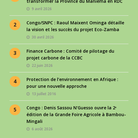
transformer la Province du Maniema en RDC
9 avril 2026
Congo/SNPC : Raoul Maixent Ominga détaille
2
la vision et les succès du projet Eco-Zamba
30 avril 2026
Finance Carbone : Comité de pilotage du
3
projet carbone de la CCBC
22 juin 2026
Protection de l’environnement en Afrique :
4
pour une nouvelle approche
13 juillet 2016
Congo : Denis Sassou N’Guesso ouvre la 2ᵉ
5
édition de la Grande Foire Agricole à Bambou-
Mingali
6 août 2026