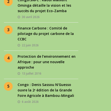
2
Ominga détaille la vision et les
succès du projet Eco-Zamba
30 avril 2026
Finance Carbone : Comité de
3
pilotage du projet carbone de la
CCBC
22 juin 2026
Protection de l’environnement en
4
Afrique : pour une nouvelle
approche
13 juillet 2016
Congo : Denis Sassou N’Guesso
5
ouvre la 2ᵉ édition de la Grande
Foire Agricole à Bambou-Mingali
6 août 2026