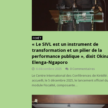
FORÊT
« Le SIVL est un instrument de
transformation et un pilier de la
performance publique », dixit Okin
Elenga-Ngaporo
6 décembre 2025
0 Commentaires
Le Centre International des Conférences de Kintélé 
accueilli, le 5 décembre 2025, le lancement officiel d
module Fiscalité, composante…