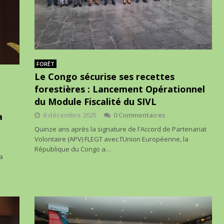
FORÊT
Le Congo sécurise ses recettes
forestières : Lancement Opérationnel
du Module Fiscalité du SIVL
a
6 décembre 2025
0 Commentaires
Quinze ans après la signature de l'Accord de Partenariat
Volontaire (APV) FLEGT avec l’Union Européenne, la
République du Congo a…
a
u