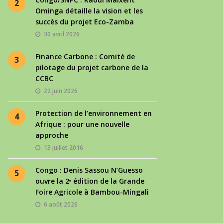
2
Ominga détaille la vision et les
succès du projet Eco-Zamba
30 avril 2026
Finance Carbone : Comité de
3
pilotage du projet carbone de la
CCBC
22 juin 2026
Protection de l’environnement en
4
Afrique : pour une nouvelle
approche
13 juillet 2016
Congo : Denis Sassou N’Guesso
5
ouvre la 2ᵉ édition de la Grande
Foire Agricole à Bambou-Mingali
6 août 2026