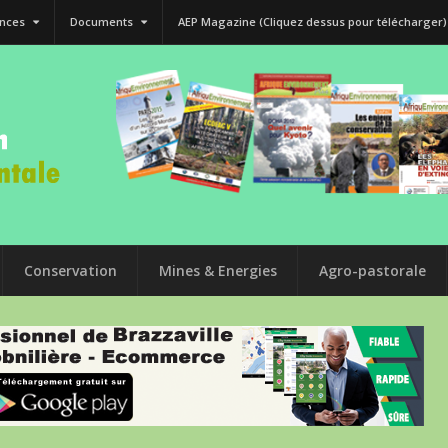
nces
Documents
AEP Magazine (Cliquez dessus pour télécharger)
Conservation
Mines & Energies
Agro-pastorale