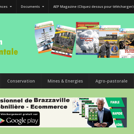
nces
Documents
AEP Magazine (Cliquez dessus pour télécharger)
Conservation
Mines & Energies
Agro-pastorale