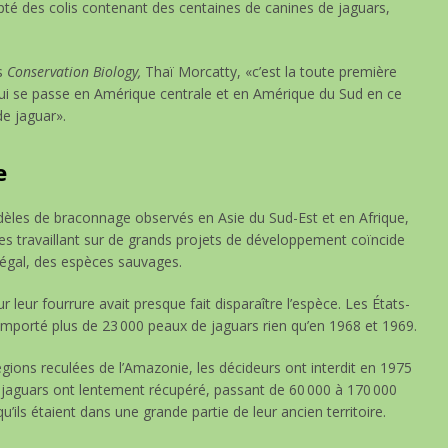
epté des colis contenant des centaines de canines de jaguars,
ns
Conservation Biology,
Thaï Morcatty, «c’est la toute première
ui se passe en Amérique centrale et en Amérique du Sud en ce
e jaguar».
e
odèles de braconnage observés en Asie du Sud-Est et en Afrique,
es travaillant sur de grands projets de développement coïncide
légal, des espèces sauvages.
 leur fourrure avait presque fait disparaître l’espèce. Les États-
importé plus de 23 000 peaux de jaguars rien qu’en 1968 et 1969.
gions reculées de l’Amazonie, les décideurs ont interdit en 1975
s jaguars ont lentement récupéré, passant de 60 000 à 170 000
u’ils étaient dans une grande partie de leur ancien territoire.