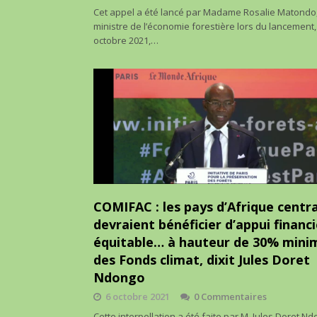
Cet appel a été lancé par Madame Rosalie Matondo
ministre de l’économie forestière lors du lancement,
octobre 2021,…
COMIFAC : les pays d’Afrique centr
devraient bénéficier d’appui financi
équitable… à hauteur de 30% min
des Fonds climat, dixit Jules Doret
Ndongo
6 octobre 2021
0 Commentaires
Cette interpellation a été faite par M. Jules Doret Nd