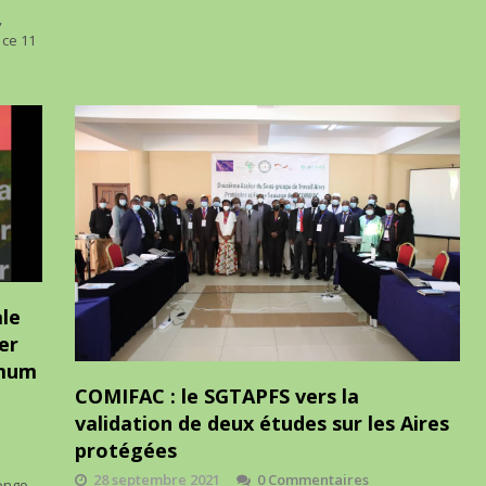
,
 ce 11
ale
er
imum
COMIFAC : le SGTAPFS vers la
validation de deux études sur les Aires
protégées
28 septembre 2021
0 Commentaires
ongo,