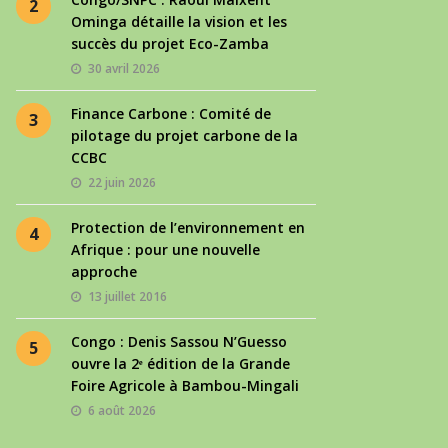
2
Ominga détaille la vision et les
succès du projet Eco-Zamba
30 avril 2026
Finance Carbone : Comité de
3
pilotage du projet carbone de la
CCBC
22 juin 2026
Protection de l’environnement en
4
Afrique : pour une nouvelle
approche
13 juillet 2016
Congo : Denis Sassou N’Guesso
5
ouvre la 2ᵉ édition de la Grande
Foire Agricole à Bambou-Mingali
6 août 2026