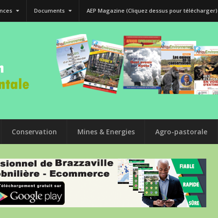
nces
Documents
AEP Magazine (Cliquez dessus pour télécharger)
Conservation
Mines & Energies
Agro-pastorale