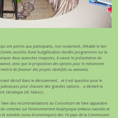
ui ont permis aux participants, non seulement, d’établir le lien
ectoriels assortis d’une budgétisation desdits programmes sur la
 marquer deux avancées majeures, à savoir
la présentation du
n avancé, ainsi que la proposition des options pour le mécanisme
ermettra de financer des projets identifiés ou avenants.
rnant décisif dans le déroulement… et il est question pour le
us judicieuses pour chacune des grandes options… a déclaré la
nt climatique (4C Maroc).
e faire des recommandations au Consortium de faire apparaitre
 de contexte sur l’environnement biophysique (milieux naturels et
n et activités socio-économiques) des 16 pays de la Commission