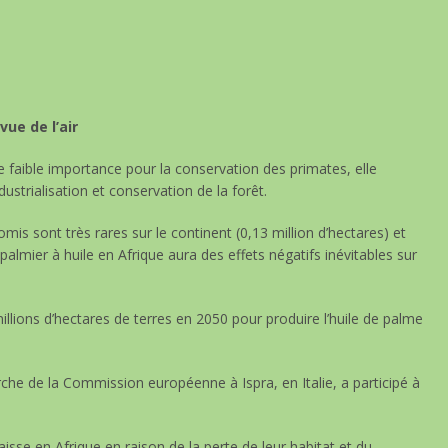
ue de l’air
de faible importance pour la conservation des primates, elle
ustrialisation et conservation de la forêt.
 sont très rares sur le continent (0,13 million d’hectares) et
palmier à huile en Afrique aura des effets négatifs inévitables sur
illions d’hectares de terres en 2050 pour produire l’huile de palme
e de la Commission européenne à Ispra, en Italie, a participé à
aisse en Afrique en raison de la perte de leur habitat et du