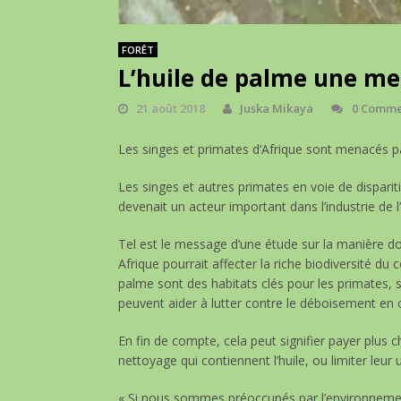
FORÊT
L’huile de palme une men
21 août 2018
Juska Mikaya
0 Comme
Les singes et primates d’Afrique sont menacés par
Les singes et autres primates en voie de disparit
devenait un acteur important dans l’industrie de l
Tel est le message d’une étude sur la manière do
Afrique pourrait affecter la riche biodiversité du 
palme sont des habitats clés pour les primates,
peuvent aider à lutter contre le déboisement en c
En fin de compte, cela peut signifier payer plus c
nettoyage qui contiennent l’huile, ou limiter leur ut
« Si nous sommes préoccupés par l’environnemen