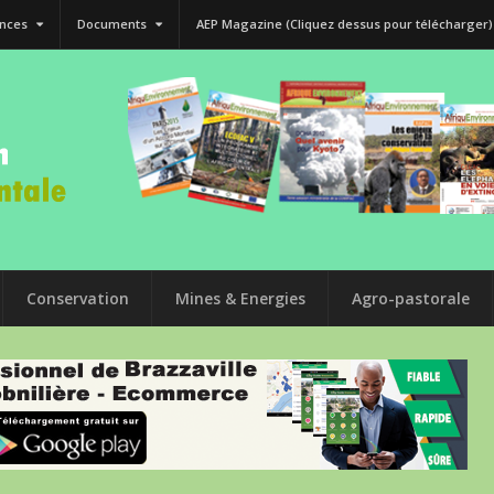
nces
Documents
AEP Magazine (Cliquez dessus pour télécharger)
Conservation
Mines & Energies
Agro-pastorale