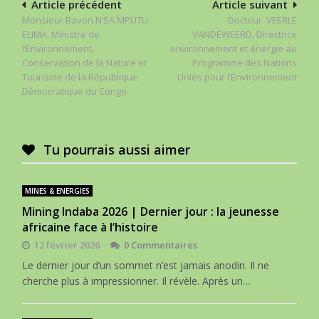
Navigation
Article précédent
Article suivant
Monsieur Bavon N’SA MPUTU
Docteur VEERLE
de
ELIMA, Ministre de
VANDEWEERD, Directrice
l’article
l’Environnement,
environnement et énergie au
Conservation de la Nature et
Programme des Nations
Tourisme de la République
Unies pour l’Environnement
Démocratique du Congo
Tu pourrais aussi aimer
MINES & ENERGIES
Mining Indaba 2026 | Dernier jour : la jeunesse
africaine face à l’histoire
12 février 2026
0 Commentaires
Le dernier jour d’un sommet n’est jamais anodin. Il ne
cherche plus à impressionner. Il révèle. Après un…