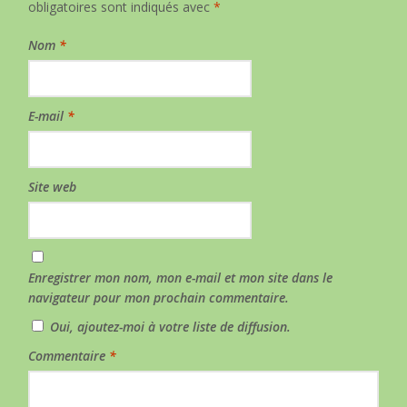
obligatoires sont indiqués avec
*
Nom
*
E-mail
*
Site web
Enregistrer mon nom, mon e-mail et mon site dans le
navigateur pour mon prochain commentaire.
Oui, ajoutez-moi à votre liste de diffusion.
Commentaire
*