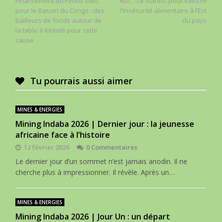
Financement du Fonds bleu
RDC : Le manioc pour vaincre
de
pour le Bassin du Congo : des
l’insécurité alimentaire à l’Est
l’article
bailleurs de fonds autour de
du pays
la table à Kintelé pour cette
cause
Tu pourrais aussi aimer
MINES & ENERGIES
Mining Indaba 2026 | Dernier jour : la jeunesse
africaine face à l’histoire
12 février 2026
0 Commentaires
Le dernier jour d’un sommet n’est jamais anodin. Il ne
cherche plus à impressionner. Il révèle. Après un…
MINES & ENERGIES
Mining Indaba 2026 | Jour Un : un départ