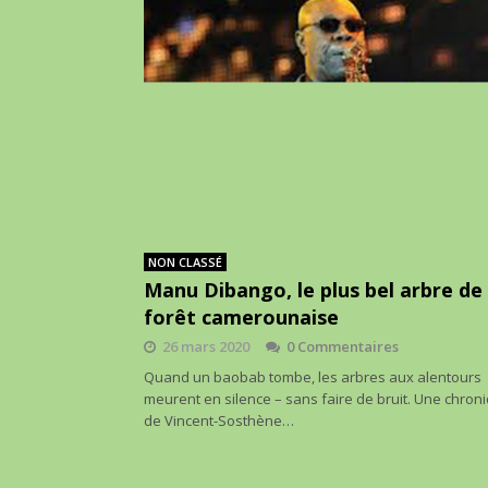
NON CLASSÉ
Manu Dibango, le plus bel arbre de 
forêt camerounaise
26 mars 2020
0 Commentaires
Quand un baobab tombe, les arbres aux alentours
meurent en silence – sans faire de bruit. Une chron
de Vincent-Sosthène…