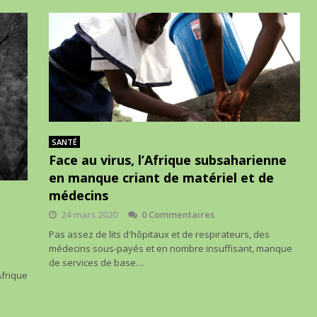
SANTÉ
Face au virus, l’Afrique subsaharienne
en manque criant de matériel et de
médecins
24 mars 2020
0 Commentaires
Pas assez de lits d'hôpitaux et de respirateurs, des
médecins sous-payés et en nombre insuffisant, manque
de services de base…
Afrique